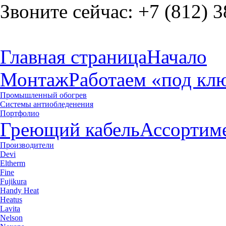
Звоните сейчас:
+7 (812) 3
Главная страница
Начало
Монтаж
Работаем «под кл
Промышленный обогрев
Системы антиобледенения
Портфолио
Греющий кабель
Ассортим
Производители
Devi
Eltherm
Fine
Fujikura
Handy Heat
Heatus
Lavita
Nelson