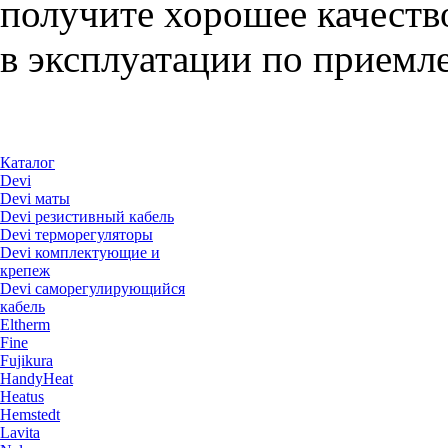
получите хорошее качеств
в эксплуатации по приемл
Каталог
Devi
Devi маты
Devi резистивный кабель
Devi терморегуляторы
Devi комплектующие и
крепеж
Devi саморегулирующийся
кабель
Eltherm
Fine
Fujikura
HandyHeat
Heatus
Hemstedt
Lavita