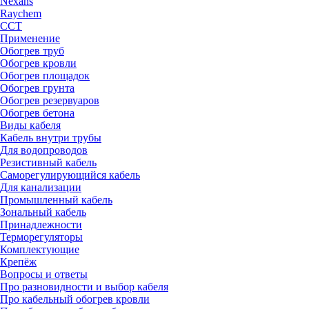
Nexans
Raychem
ССТ
Применение
Обогрев труб
Обогрев кровли
Обогрев площадок
Обогрев грунта
Обогрев резервуаров
Обогрев бетона
Виды кабеля
Кабель внутри трубы
Для водопроводов
Резистивный кабель
Саморегулирующийся кабель
Для канализации
Промышленный кабель
Зональный кабель
Принадлежности
Терморегуляторы
Комплектующие
Крепёж
Вопросы и ответы
Про разновидности и выбор кабеля
Про кабельный обогрев кровли