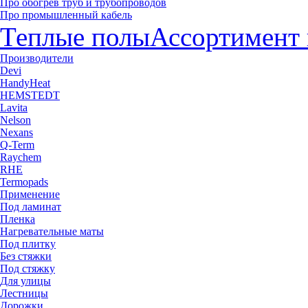
Про обогрев труб и трубопроводов
Про промышленный кабель
Теплые полы
Ассортимент 
Производители
Devi
HandyHeat
HEMSTEDT
Lavita
Nelson
Nexans
Q-Term
Raychem
RHE
Termopads
Применение
Под ламинат
Пленка
Нагревательные маты
Под плитку
Без стяжки
Под стяжку
Для улицы
Лестницы
Дорожки