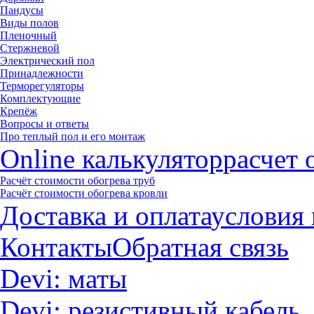
Пандусы
Виды полов
Пленочный
Стержневой
Электрический пол
Принадлежности
Терморегуляторы
Комплектующие
Крепёж
Вопросы и ответы
Про теплый пол и его монтаж
Online калькулятор
расчет 
Расчёт стоимости обогрева труб
Расчёт стоимости обогрева кровли
Доставка и оплата
условия 
Контакты
Обратная связь
Devi: маты
Devi: резистивный кабель