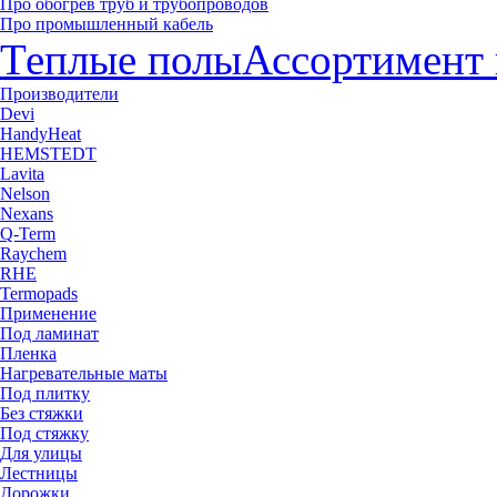
Про обогрев труб и трубопроводов
Про промышленный кабель
Теплые полы
Ассортимент 
Производители
Devi
HandyHeat
HEMSTEDT
Lavita
Nelson
Nexans
Q-Term
Raychem
RHE
Termopads
Применение
Под ламинат
Пленка
Нагревательные маты
Под плитку
Без стяжки
Под стяжку
Для улицы
Лестницы
Дорожки