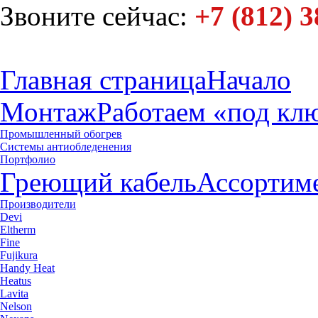
Звоните сейчас:
+7 (812) 3
Главная страница
Начало
Монтаж
Работаем «под кл
Промышленный обогрев
Системы антиобледенения
Портфолио
Греющий кабель
Ассортим
Производители
Devi
Eltherm
Fine
Fujikura
Handy Heat
Heatus
Lavita
Nelson