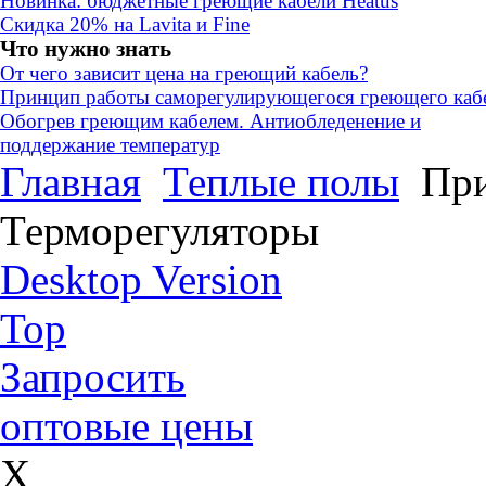
Новинка: бюджетные греющие кабели Heatus
Скидка 20% на Lavita и Fine
Что нужно знать
От чего зависит цена на греющий кабель?
Принцип работы саморегулирующегося греющего каб
Обогрев греющим кабелем. Антиобледенение и
поддержание температур
Главная
Теплые полы
При
Терморегуляторы
Desktop Version
Top
Запросить
оптовые цены
X