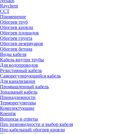
Nexans
Raychem
ССТ
Применение
Обогрев труб
Обогрев кровли
Обогрев площадок
Обогрев грунта
Обогрев резервуаров
Обогрев бетона
Виды кабеля
Кабель внутри трубы
Для водопроводов
Резистивный кабель
Саморегулирующийся кабель
Для канализации
Промышленный кабель
Зональный кабель
Принадлежности
Терморегуляторы
Комплектующие
Крепёж
Вопросы и ответы
Про разновидности и выбор кабеля
Про кабельный обогрев кровли