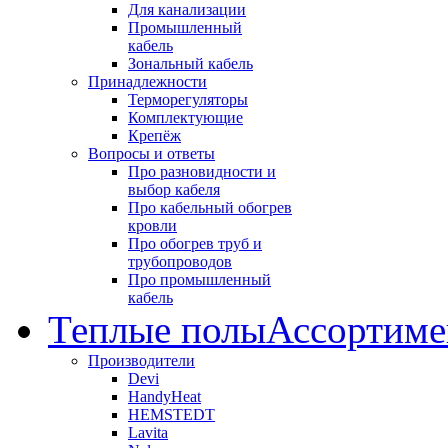
Для канализации
Промышленный
кабель
Зональный кабель
Принадлежности
Терморегуляторы
Комплектующие
Крепёж
Вопросы и ответы
Про разновидности и
выбор кабеля
Про кабельный обогрев
кровли
Про обогрев труб и
трубопроводов
Про промышленный
кабель
Теплые полы
Ассортиме
Производители
Devi
HandyHeat
HEMSTEDT
Lavita