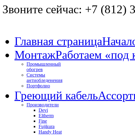
Звоните сейчас:
+7 (812) 
Главная страница
Начал
Монтаж
Работаем «под
Промышленный
обогрев
Системы
антиобледенения
Портфолио
Греющий кабель
Ассорт
Производители
Devi
Eltherm
Fine
Fujikura
Handy Heat