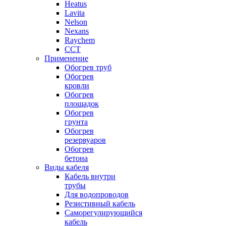
Heatus
Lavita
Nelson
Nexans
Raychem
ССТ
Применение
Обогрев труб
Обогрев
кровли
Обогрев
площадок
Обогрев
грунта
Обогрев
резервуаров
Обогрев
бетона
Виды кабеля
Кабель внутри
трубы
Для водопроводов
Резистивный кабель
Саморегулирующийся
кабель