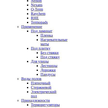
Nelson
Nexans
Q-Term
Raychem
RHE
Termopads
Применение
Под ламинат
Пленка
Нагревательные
маты
Под плитку
Без стяжки
Под стяжку
Для улицы
Лестницы
Дорожки
Пандусы
Виды полов
Пленочный
Стержневой
Электрический
пол
Принадлежности
Терморегуляторы