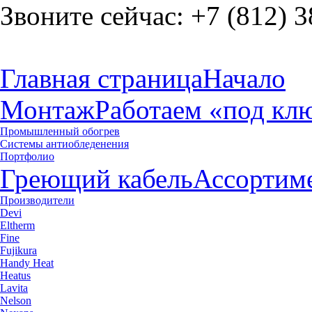
Звоните сейчас:
+7 (812) 3
Главная страница
Начало
Монтаж
Работаем «под кл
Промышленный обогрев
Системы антиобледенения
Портфолио
Греющий кабель
Ассортим
Производители
Devi
Eltherm
Fine
Fujikura
Handy Heat
Heatus
Lavita
Nelson