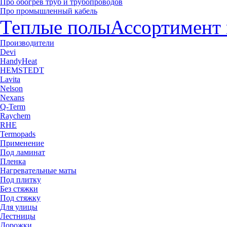
Про обогрев труб и трубопроводов
Про промышленный кабель
Теплые полы
Ассортимент 
Производители
Devi
HandyHeat
HEMSTEDT
Lavita
Nelson
Nexans
Q-Term
Raychem
RHE
Termopads
Применение
Под ламинат
Пленка
Нагревательные маты
Под плитку
Без стяжки
Под стяжку
Для улицы
Лестницы
Дорожки