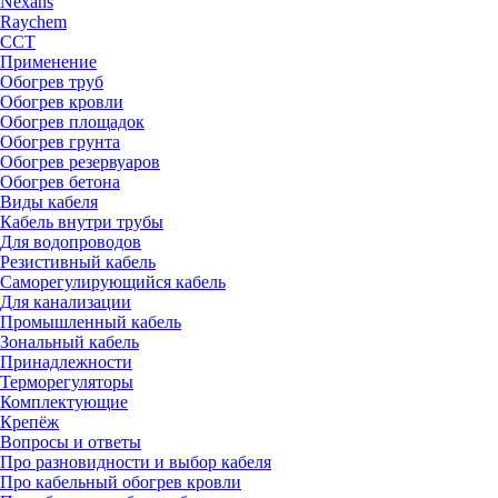
Nexans
Raychem
ССТ
Применение
Обогрев труб
Обогрев кровли
Обогрев площадок
Обогрев грунта
Обогрев резервуаров
Обогрев бетона
Виды кабеля
Кабель внутри трубы
Для водопроводов
Резистивный кабель
Саморегулирующийся кабель
Для канализации
Промышленный кабель
Зональный кабель
Принадлежности
Терморегуляторы
Комплектующие
Крепёж
Вопросы и ответы
Про разновидности и выбор кабеля
Про кабельный обогрев кровли