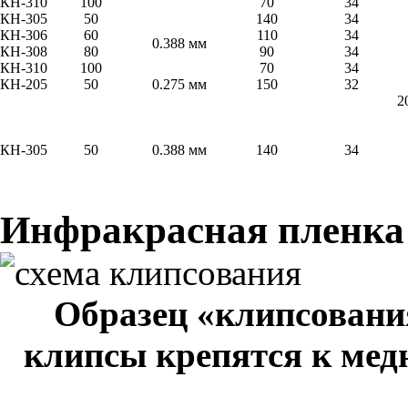
КН-310
100
70
34
КН-305
50
140
34
КН-306
60
110
34
0.388 мм
КН-308
80
90
34
КН-310
100
70
34
КН-205
50
0.275 мм
150
32
2
КН-305
50
0.388 мм
140
34
Инфракрасная пленка
Образец «клипсовани
клипсы крепятся к мед