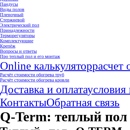
Пандусы
Виды полов
Пленочный
Стержневой
Электрический пол
Принадлежности
Терморегуляторы
Комплектующие
Крепёж
Вопросы и ответы
Про теплый пол и его монтаж
Online калькулятор
расчет 
Расчёт стоимости обогрева труб
Расчёт стоимости обогрева кровли
Доставка и оплата
условия 
Контакты
Обратная связь
Q-Term: теплый пол