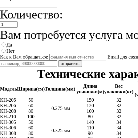
Количество:
Вам потребуется услуга м
Да
Нет
Как к Вам обращаться:
Email для связ
Технические хара
Длина
Вес
Модель
Ширина(см)
Толщина(мм)
упаковки(м)
упаковки(кг)
(
КН-205
50
150
32
КН-206
60
120
32
0.275 мм
КН-208
80
100
32
КН-210
100
80
32
КН-305
50
140
34
КН-306
60
110
34
0.325 мм
КН-308
80
90
34