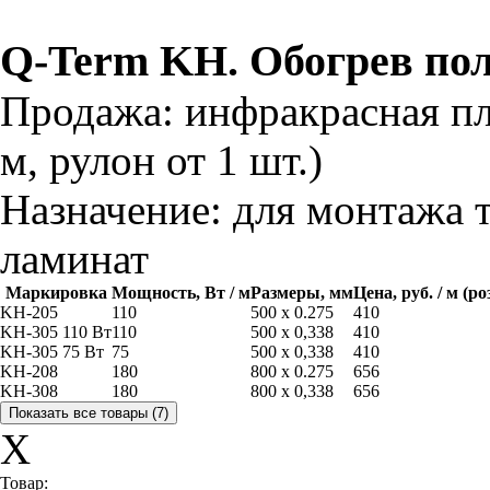
Q-Term KH. Обогрев по
Продажа:
инфракрасная пле
м, рулон от 1 шт.)
Назначение:
для монтажа 
ламинат
Маркировка
Мощность, Вт / м
Размеры, мм
Цена, руб. / м (р
KH-205
110
500 x 0.275
410
KH-305 110 Вт
110
500 x 0,338
410
KH-305 75 Вт
75
500 x 0,338
410
KH-208
180
800 x 0.275
656
KH-308
180
800 x 0,338
656
X
Товар: