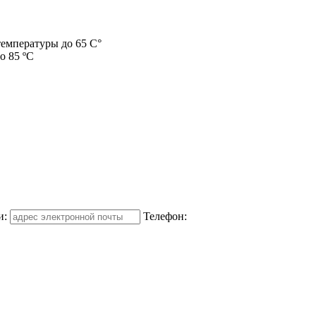
температуры до 65 С°
о 85 ºС
и:
Телефон: