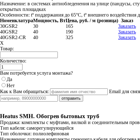
Назначение:
в системах антиобледенения на улице (пандусы, сту
открытых площадках
Особенности:
tº поддержания до 65°C, tº внешнего воздействия д
Номенклатура
Мощность, Вт
Цена, руб. / м (розница)
Заказ
30GSR2
30
165
Заказать
40GSR2
40
190
Заказать
40GSR2-CR
40
325
Заказать
X
Товар:
Количество:
Вам потребуется услуга монтажа?
Да
Нет
Как к Вам обращаться:
Email для связ
Heatus SMH. Обогрев бытовых труб
Продажа:
комплекты с муфтами, вилкой и соединительным прово
Тип кабеля:
саморегулирующийся
Тип оболочки:
полиолефиновая
Назначение:
готовые комплекты греющего кабеля для обогрева в