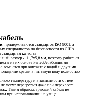
кабель
us
, придерживаются стандартов ISO 9001, а
ных специалистов по безопасности из США.
 стандартам качества.
ьный размер - 11,7x5,8 мм, поэтому работают
екты на их основе PerfectJet абсолютно
е ломаются при контакте с водой и другими
 попадание краски в питьевую воду полностью
нюю температуру и в зависимости от нее
не могут перегреться даже при перехлесте
твах. Таким образом, греющий кабель не
твы при использовании на улице.