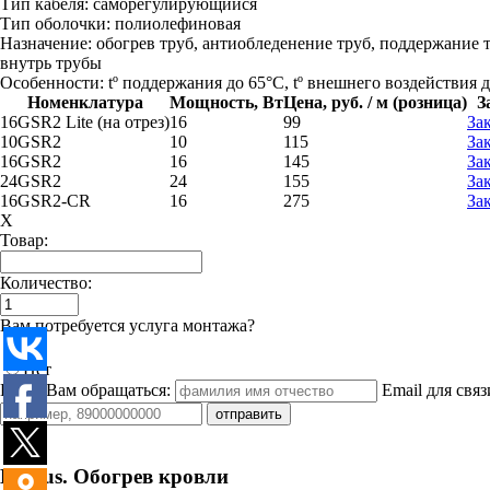
Тип кабеля:
саморегулирующийся
Тип оболочки:
полиолефиновая
Назначение:
обогрев труб, антиобледенение труб, поддержание 
внутрь трубы
Особенности:
tº поддержания до 65°C, tº внешнего воздействия д
Номенклатура
Мощность, Вт
Цена, руб. / м (розница)
З
16GSR2 Lite (на отрез)
16
99
За
10GSR2
10
115
За
16GSR2
16
145
За
24GSR2
24
155
За
16GSR2-CR
16
275
За
X
Товар:
Количество:
Вам потребуется услуга монтажа?
Да
Нет
Как к Вам обращаться:
Email для связ
Heatus. Обогрев кровли