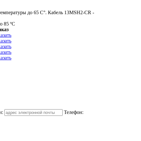
температуры до 65 С°. Кабель 13MSH2-CR -
о 85 ºС
аказ
казать
казать
казать
казать
казать
и:
Телефон: