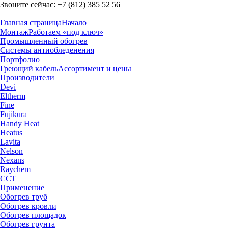
Звоните сейчас:
+7 (812) 385 52 56
Главная страница
Начало
Монтаж
Работаем «под ключ»
Промышленный обогрев
Системы антиобледенения
Портфолио
Греющий кабель
Ассортимент и цены
Производители
Devi
Eltherm
Fine
Fujikura
Handy Heat
Heatus
Lavita
Nelson
Nexans
Raychem
ССТ
Применение
Обогрев труб
Обогрев кровли
Обогрев площадок
Обогрев грунта