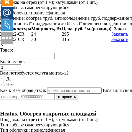
Продажа:
на отрез (от 1 м); катушками (от 1 шт.)
Тип кабеля:
саморегулирующийся
Тип оболочки:
полиолефиновая
Назначение:
обогрев труб, антиобледенение труб, поддержание 
Особенности:
tº поддержания до 65°C, tº внешнего воздействия д
Номенклатура
Мощность, Вт
Цена, руб. / м (розница)
Заказ
24GSR2-CR
24
295
Заказать
30GSR2-CR
30
315
Заказать
X
Товар:
Количество:
Вам потребуется услуга монтажа?
Да
Нет
Как к Вам обращаться:
Email для связ
Heatus. Обогрев открытых площадей
Продажа:
на отрез (от 1 м); катушками (от 1 шт.)
Тип кабеля:
саморегулирующийся
Тип оболочки:
полиолефиновая