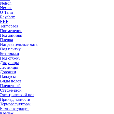
Nelson
Nexans
Q-Term
Raychem
RHE
Termopads
Применение
Под ламинат
Пленка
Нагревательные маты
Под плитку
Без стяжки
Под стяжку
Для улицы
Лестницы
Дорожки
Пандусы
Виды полов
Пленочный
Стержневой
Электрический пол
Принадлежности
Терморегуляторы
Комплектующие
Крепёж