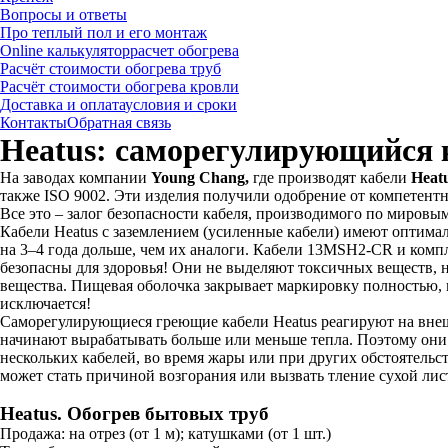
Вопросы и ответы
Про теплый пол и его монтаж
Online калькулятор
расчет обогрева
Расчёт стоимости обогрева труб
Расчёт стоимости обогрева кровли
Доставка и оплата
условия и сроки
Контакты
Обратная связь
Heatus: саморегулирующийся 
На заводах компании
Young Chang,
где производят кабели
Heat
также ISO 9002. Эти изделия получили одобрение от компетент
Все это – залог безопасности кабеля, производимого по мировым
Кабели Heatus с заземлением (усиленные кабели) имеют оптимал
на 3–4 года дольше, чем их аналоги. Кабели 13MSH2-CR и компл
безопасны для здоровья! Они не выделяют токсичных веществ, н
вещества. Пищевая оболочка закрывает маркировку полностью,
исключается!
Саморегулирующиеся греющие кабели Heatus реагируют на внеш
начинают вырабатывать больше или меньше тепла. Поэтому они 
нескольких кабелей, во время жары или при других обстоятельс
может стать причиной возгорания или вызвать тление сухой лис
Heatus. Обогрев бытовых труб
Продажа:
на отрез (от 1 м); катушками (от 1 шт.)