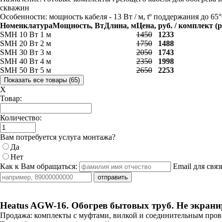
скважин
Особенности:
мощность кабеля - 13 Вт / м, tº поддержания до 65°
Номенклатура
Мощность, Вт
Длина, м
Цена, руб. / комплект (
SMH 10 Вт 1 м
1450
1233
SMH 20 Вт 2 м
1750
1488
SMH 30 Вт 3 м
2050
1743
SMH 40 Вт 4 м
2350
1998
SMH 50 Вт 5 м
2650
2253
X
Товар:
Количество:
Вам потребуется услуга монтажа?
Да
Нет
Как к Вам обращаться:
Email для связ
Heatus AGW-16. Обогрев бытовых труб. Не экран
Продажа:
комплекты с муфтами, вилкой и соединительным прово