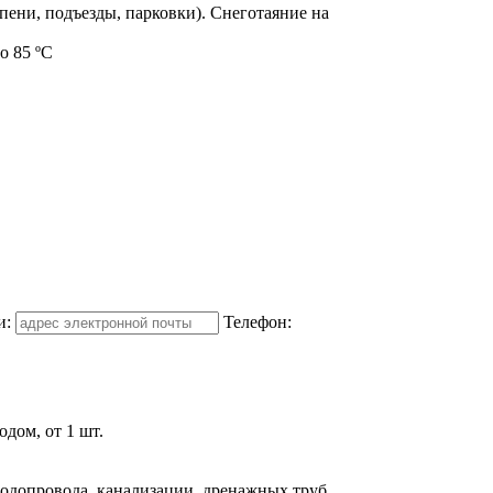
пени, подъезды, парковки). Снеготаяние на
о 85 ºС
и:
Телефон:
дом, от 1 шт.
одопровода, канализации, дренажных труб,