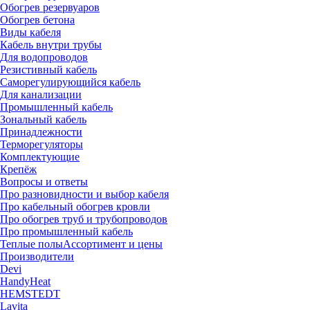
Обогрев резервуаров
Обогрев бетона
Виды кабеля
Кабель внутри трубы
Для водопроводов
Резистивный кабель
Саморегулирующийся кабель
Для канализации
Промышленный кабель
Зональный кабель
Принадлежности
Терморегуляторы
Комплектующие
Крепёж
Вопросы и ответы
Про разновидности и выбор кабеля
Про кабельный обогрев кровли
Про обогрев труб и трубопроводов
Про промышленный кабель
Теплые полы
Ассортимент и цены
Производители
Devi
HandyHeat
HEMSTEDT
Lavita