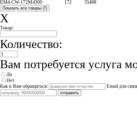
EM4-CW-172M
4300
172
35488
X
Товар:
Количество:
Вам потребуется услуга м
Да
Нет
Как к Вам обращаться:
Email для связ