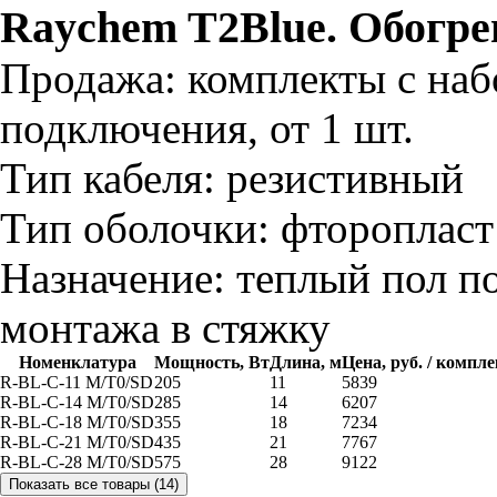
Raychem T2Blue. Обогре
Продажа:
комплекты с наб
подключения, от 1 шт.
Тип кабеля:
резистивный
Тип оболочки:
фторопласт
Назначение:
теплый пол по
монтажа в стяжку
Номенклатура
Мощность, Вт
Длина, м
Цена, руб. / компле
R-BL-C-11 M/T0/SD
205
11
5839
R-BL-C-14 M/T0/SD
285
14
6207
R-BL-C-18 M/T0/SD
355
18
7234
R-BL-C-21 M/T0/SD
435
21
7767
R-BL-C-28 M/T0/SD
575
28
9122