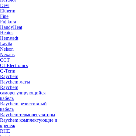
Devi
Eltherm
Fine
Fujikura
HandyHeat
Heatus
Hemstedt
Lavita
Nelson
Nexans
ССТ
OJ Electronics
Q-Term
Raychem
Raychem маты
Raychem
саморегулирующийся
кабель
Raychem резистивный
кабель
Raychem терморегуляторы
Raychem комплектующие и
крепеж
RHE