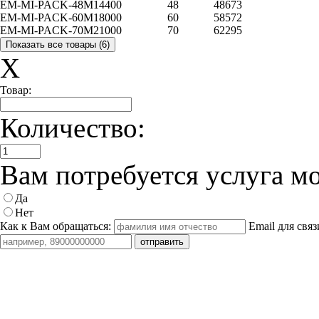
EM-MI-PACK-48M
14400
48
48673
EM-MI-PACK-60M
18000
60
58572
EM-MI-PACK-70M
21000
70
62295
X
Товар:
Количество:
Вам потребуется услуга м
Да
Нет
Как к Вам обращаться:
Email для связ