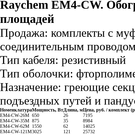
Raychem EM4-CW. Обог
площадей
Продажа:
комплекты с му
соединительным проводом,
Тип кабеля:
резистивный
Тип оболочки:
фторполим
Назначение:
греющие секц
подъездных путей и панду
Номенклатура
Мощность, Вт
Длина, м
Цена, руб. / комплект (
EM4-CW-26M
650
26
7195
EM4-CW-35M
875
35
8984
EM4-CW-62M
1550
62
14025
EM4-CW-121M
3025
121
25732