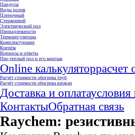
Пандусы
Виды полов
Пленочный
Стержневой
Электрический пол
Принадлежности
Терморегуляторы
Комплектующие
Крепёж
Вопросы и ответы
Про теплый пол и его монтаж
Online калькулятор
расчет 
Расчёт стоимости обогрева труб
Расчёт стоимости обогрева кровли
Доставка и оплата
условия 
Контакты
Обратная связь
Raychem: резистивн