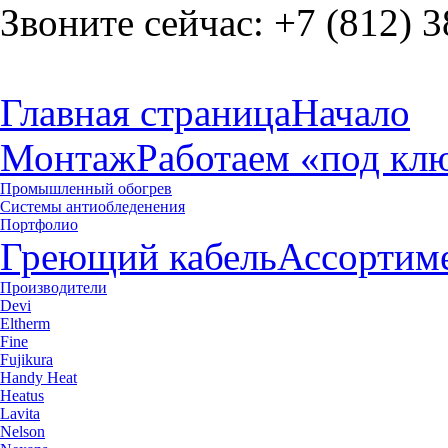
Звоните сейчас:
+7 (812) 3
Главная страница
Начало
Монтаж
Работаем «под кл
Промышленный обогрев
Системы антиобледенения
Портфолио
Греющий кабель
Ассортим
Производители
Devi
Eltherm
Fine
Fujikura
Handy Heat
Heatus
Lavita
Nelson