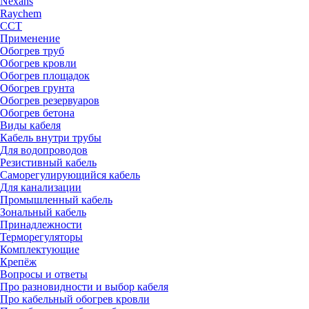
Nexans
Raychem
ССТ
Применение
Обогрев труб
Обогрев кровли
Обогрев площадок
Обогрев грунта
Обогрев резервуаров
Обогрев бетона
Виды кабеля
Кабель внутри трубы
Для водопроводов
Резистивный кабель
Саморегулирующийся кабель
Для канализации
Промышленный кабель
Зональный кабель
Принадлежности
Терморегуляторы
Комплектующие
Крепёж
Вопросы и ответы
Про разновидности и выбор кабеля
Про кабельный обогрев кровли