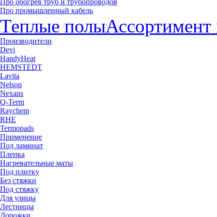
Про обогрев труб и трубопроводов
Про промышленный кабель
Теплые полы
Ассортимент 
Производители
Devi
HandyHeat
HEMSTEDT
Lavita
Nelson
Nexans
Q-Term
Raychem
RHE
Termopads
Применение
Под ламинат
Пленка
Нагревательные маты
Под плитку
Без стяжки
Под стяжку
Для улицы
Лестницы
Дорожки