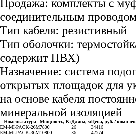
Продажа:
комплекты с му
соединительным проводом,
Тип кабеля:
резистивный
Тип оболочки:
термостойка
содержит ПВХ)
Назначение:
система подог
открытых площадок для ук
на основе кабеля постоян
минеральной изоляцией
Номенклатура
Мощность, Вт
Длина, м
Цена, руб. / комплек
EM-MI-PACK-26M
7800
26
34416
EM-MI-PACK-36M
10800
36
42574