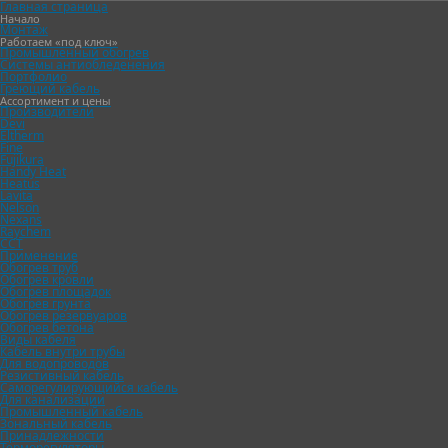
Главная страница
Начало
Монтаж
Работаем «под ключ»
Промышленный обогрев
Звоните с
Системы антиобледенения
Портфолио
Греющий кабель
Ассортимент и цены
Производители
Devi
Eltherm
Fine
Fujikura
Handy Heat
Heatus
Lavita
Nelson
Nexans
Raychem
ССТ
Применение
Обогрев труб
Обогрев кровли
Обогрев площадок
Бесплатно!
Обогрев грунта
Обогрев резервуаров
Обогрев бетона
Виды кабеля
Кабель внутри трубы
Для водопроводов
Резистивный кабель
Сезонные бонусы при покуп
Саморегулирующийся кабель
Для канализации
Промышленный кабель
Зональный кабель
клиенту:
Принадлежности
Терморегуляторы