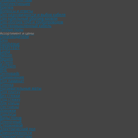
Комплектующие
Крепёж
Каждому покупателю - компле
Вопросы и ответы
Про разновидности и выбор кабеля
Про кабельный обогрев кровли
Про обогрев труб и трубопроводов
(при покупке от 10 м греющег
Про промышленный кабель
Теплые полы
Ассортимент и цены
Бесплатные консультации
Производители
Devi
HandyHeat
HEMSTEDT
Бесплатные расчеты по телефо
Lavita
Nelson
Nexans
клиентов из всех регионов Ро
Q-Term
Raychem
RHE
Termopads
Бесплатный выезд для замеров
Применение
Под ламинат
Пленка
Нагревательные маты
Петербурга
Под плитку
Без стяжки
Под стяжку
Бесплатный выезд для замеро
Для улицы
Лестницы
Дорожки
Пандусы
(при заказе услуги
"Монтаж гр
Виды полов
Пленочный
Стержневой
Индивидуальные скидки при п
Электрический пол
Принадлежности
Терморегуляторы