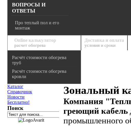
ВОПРОСЫ И
ОТВЕТЫ
Про теплый пол и его
монтаж
Online калькулятор
Доставка и оплата
расчет обогрева
условия и сроки
Расчёт стоимости обогрева
труб
Расчёт стоимости обогрева
кровли
Каталог
Зональный к
Справочник
Новости
Компания "Тепл
Бесплатно!
Поиск
греющий кабель
промышленного об