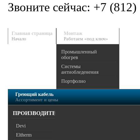
Звоните сейчас:
+7 (812)
Главная страница
Монтаж
Начало
Работаем «под ключ»
Промышленный
обогрев
Системы
антиобледенения
Портфолио
Греющий кабель
Ассортимент и цены
ПРОИЗВОДИТЕЛИ
Devi
Eltherm