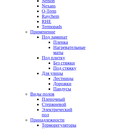
Nelson
Nexans
Q-Term
Raychem
RHE
Termopads
Применение
Под ламинат
Пленка
Нагревательные
маты
Под плитку
Без стяжки
Под стяжку
Для улицы
Лестницы
Дорожки
Пандусы
Виды полов
Пленочный
Стержневой
Электрический
пол
Принадлежности
Терморегуляторы