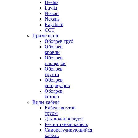
Heatus
Lavita
Nelson
Nexans
Raychem
ССТ
Применение
Обогрев труб
Обогрев
кровли
Обогрев
площадок
Обогрев
грунта
Обогрев
резервуаров
Обогрев
бетона
Виды кабеля
Кабель внутри
трубы
Для водопроводов
Резистивный кабель
Саморегулирующийся
кабель