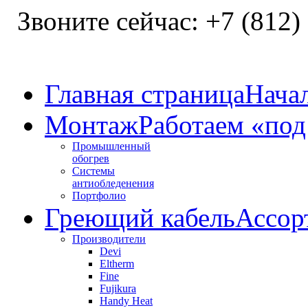
Звоните сейчас:
+7 (812)
Главная страница
Нача
Монтаж
Работаем «под
Промышленный
обогрев
Системы
антиобледенения
Портфолио
Греющий кабель
Ассор
Производители
Devi
Eltherm
Fine
Fujikura
Handy Heat