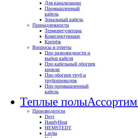
Для канализации
Промышленный
кабель
Зональный кабель
Принадлежности
Терморегуляторы
Комплектующие
Крепёж
Вопросы и ответы
Про разновидности и
выбор кабеля
Про кабельный обогрев
кровли
Про обогрев труб и
трубопроводов
Про промышленный
кабель
Теплые полы
Ассортим
Производители
Devi
HandyHeat
HEMSTEDT
Lavita