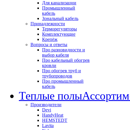
Для канализации
Промышленный
кабель
Зональный кабель
Принадлежности
Терморегуляторы
Комплектующие
Крепёж
Вопросы и ответы
Про разновидности и
выбор кабеля
Про кабельный обогрев
кровли
Про обогрев труб и
трубопроводов
Про промышленный
кабель
Теплые полы
Ассортим
Производители
Devi
HandyHeat
HEMSTEDT
Lavita