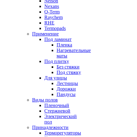
Nelson
Nexans
Q-Term
Raychem
RHE
Termopads
Применение
Под ламинат
Пленка
Нагревательные
маты
Под плитку
Без стяжки
Под стяжку
Для улицы
Лестницы
Дорожки
Пандусы
Виды полов
Пленочный
Стержневой
Электрический
пол
Принадлежности
Терморегуляторы