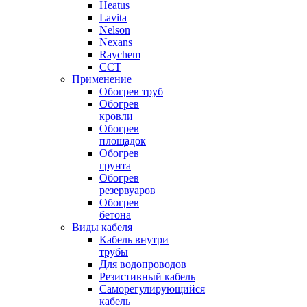
Heatus
Lavita
Nelson
Nexans
Raychem
ССТ
Применение
Обогрев труб
Обогрев
кровли
Обогрев
площадок
Обогрев
грунта
Обогрев
резервуаров
Обогрев
бетона
Виды кабеля
Кабель внутри
трубы
Для водопроводов
Резистивный кабель
Саморегулирующийся
кабель