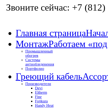
Звоните сейчас:
+7 (812)
Главная страница
Нача
Монтаж
Работаем «под
Промышленный
обогрев
Системы
антиобледенения
Портфолио
Греющий кабель
Ассор
Производители
Devi
Eltherm
Fine
Fujikura
Handy Heat