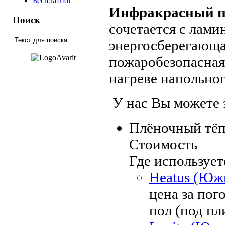
Бесплатно!
Инфракрасный п
Поиск
сочетается с лами
энергосберегающая
пожаробезопасная
нагреве напольно
У нас Вы можете 
Плёночный тё
Стоимость
Где использует
Heatus (Южн
цена за пог
пол (под пл