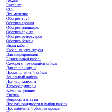
Nexans
Raychem
ССТ
Применение
Обогрев труб
Обогрев кровли
Обогрев площадок
Обогрев грунта
Обогрев резервуаров
Обогрев бетона
Виды кабеля
Кабель внутри трубы
Для водопроводов
Резистивный кабель
Саморегулирующийся кабель
Для канализации
Промышленный кабель
Зональный кабель
Принадлежности
Терморегуляторы
Комплектующие
Крепёж
Вопросы и ответы
Про разновидности и выбор кабеля
Про кабельный обогрев кровли