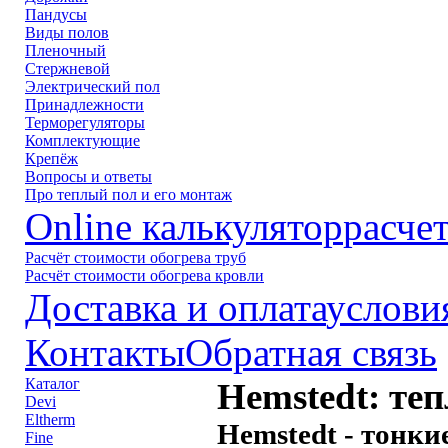
Пандусы
Виды полов
Пленочный
Стержневой
Электрический пол
Принадлежности
Терморегуляторы
Комплектующие
Крепёж
Вопросы и ответы
Про теплый пол и его монтаж
Online калькулятор
расче
Расчёт стоимости обогрева труб
Расчёт стоимости обогрева кровли
Доставка и оплата
услови
Контакты
Обратная связь
Каталог
Hemstedt: те
Devi
Eltherm
Hemstedt - тонки
Fine