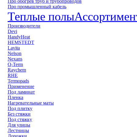
Про обогрев труб и трубопроводов
Про промышленный кабель
Теплые полы
Ассортимен
Производители
Devi
HandyHeat
HEMSTEDT
Lavita
Nelson
Nexans
Q-Term
Raychem
RHE
Termopads
Применение
Под ламинат
Пленка
Нагревательные маты
Под плитку
Без стяжки
Под стяжку
Для улицы
Лестницы
Дорожки