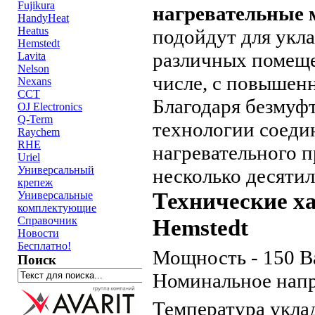
Fujikura
нагревательные
HandyHeat
Heatus
подойдут для укла
Hemstedt
различных помеще
Lavita
Nelson
числе, с повышен
Nexans
ССТ
Благодаря безмуф
OJ Electronics
Q-Term
технологии соеди
Raychem
RHE
нагревательного 
Uriel
Универсальный
несколько десятил
крепеж
Технические х
Универсальные
комплектующие
Справочник
Hemstedt
Новости
Бесплатно!
Мощность - 150 В
Поиск
Номинальное напр
Температура укла