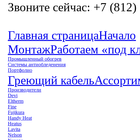
Звоните сейчас:
+7 (812)
Главная страница
Начало
Монтаж
Работаем «под к
Промышленный обогрев
Системы антиобледенения
Портфолио
Греющий кабель
Ассорти
Производители
Devi
Eltherm
Fine
Fujikura
Handy Heat
Heatus
Lavita
Nelson