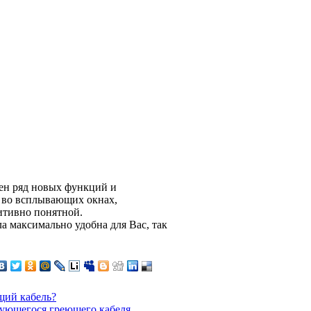
лен ряд новых функций и
е во всплывающих окнах,
уитивно понятной.
а максимально удобна для Вас, так
щий кабель?
ующегося греющего кабеля