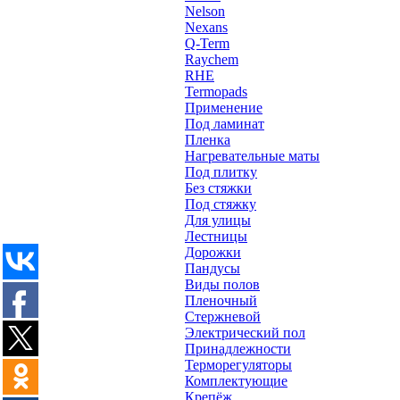
Nelson
Nexans
Q-Term
Raychem
RHE
Termopads
Применение
Под ламинат
Пленка
Нагревательные маты
Под плитку
Без стяжки
Под стяжку
Для улицы
Лестницы
Дорожки
Пандусы
Виды полов
Пленочный
Стержневой
Электрический пол
Принадлежности
Терморегуляторы
Комплектующие
Крепёж