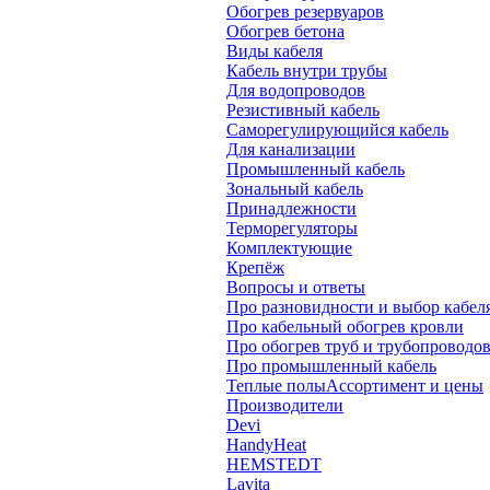
Обогрев резервуаров
Обогрев бетона
Виды кабеля
Кабель внутри трубы
Для водопроводов
Резистивный кабель
Саморегулирующийся кабель
Для канализации
Промышленный кабель
Зональный кабель
Принадлежности
Терморегуляторы
Комплектующие
Крепёж
Вопросы и ответы
Про разновидности и выбор кабел
Про кабельный обогрев кровли
Про обогрев труб и трубопроводо
Про промышленный кабель
Теплые полы
Ассортимент и цены
Производители
Devi
HandyHeat
HEMSTEDT
Lavita