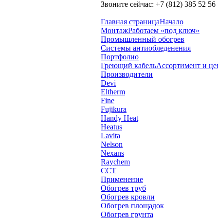
Звоните сейчас:
+7 (812) 385 52 56
Главная страница
Начало
Монтаж
Работаем «под ключ»
Промышленный обогрев
Системы антиобледенения
Портфолио
Греющий кабель
Ассортимент и ц
Производители
Devi
Eltherm
Fine
Fujikura
Handy Heat
Heatus
Lavita
Nelson
Nexans
Raychem
ССТ
Применение
Обогрев труб
Обогрев кровли
Обогрев площадок
Обогрев грунта