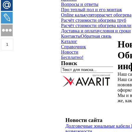
Вопросы и ответы
Про теплый пол и его монтаж
Online калькулятор
расчет обогрева
Расчёт стоимости обогрева труб
Расчёт стоимости обогрева кровли
Доставка и оплата
условия и сроки
Контакты
Обратная связь
Каталог
Но
1
Справочник
Новости
Обн
Бесплатно!
Поиск
ин
Наш са
Наш са
нововв
оформл
Мы и в
же, как
Новости сайта
Долговечные зональные кабели 
возможности