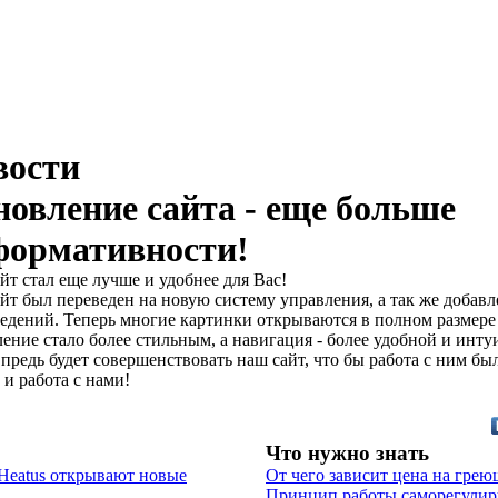
вости
овление сайта - еще больше
формативности!
йт стал еще лучше и удобнее для Вас!
йт был переведен на новую систему управления, а так же добав
едений. Теперь многие картинки открываются в полном размер
ение стало более стильным, а навигация - более удобной и инт
предь будет совершенствовать наш сайт, что бы работа с ним был
 и работа с нами!
Что нужно знать
Heatus открывают новые
От чего зависит цена на грею
Принцип работы саморегулир