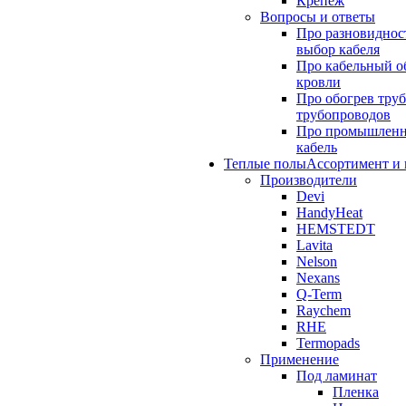
Крепёж
Вопросы и ответы
Про разновиднос
выбор кабеля
Про кабельный о
кровли
Про обогрев труб
трубопроводов
Про промышлен
кабель
Теплые полы
Ассортимент и
Производители
Devi
HandyHeat
HEMSTEDT
Lavita
Nelson
Nexans
Q-Term
Raychem
RHE
Termopads
Применение
Под ламинат
Пленка