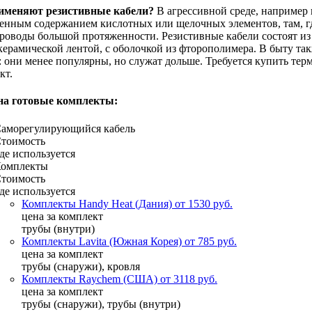
рименяют резистивные кабели?
В агрессивной среде, например н
нным содержанием кислотных или щелочных элементов, там, гд
роводы большой протяженности. Резистивные кабели состоят и
керамической лентой, с оболочкой из фторополимера. В быту т
: они менее популярны, но служат дольше. Требуется купить тер
кт.
на готовые комплекты:
аморегулирующийся кабель
тоимость
де используется
омплекты
тоимость
де используется
Комплекты Handy Heat (Дания) от 1530 руб.
цена за комплект
трубы (внутри)
Комплекты Lavita (Южная Корея) от 785 руб.
цена за комплект
трубы (снаружи), кровля
Комплекты Raychem (США) от 3118 руб.
цена за комплект
трубы (снаружи), трубы (внутри)