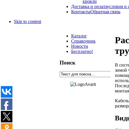
кровли
Доставка и оплата
условия и 
Контакты
Обратная связь
Skip to content
Каталог
Рас
Справочник
Новости
тр
Бесплатно!
Поиск
В сист
зимой 
помощ
исполь
Послед
монтаж
Кабель
размор
Виды