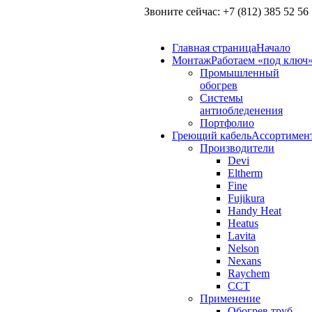
Звоните сейчас:
+7 (812) 385 52 56
Главная страница
Начало
Монтаж
Работаем «под ключ
Промышленный
обогрев
Системы
антиобледенения
Портфолио
Греющий кабель
Ассортимен
Производители
Devi
Eltherm
Fine
Fujikura
Handy Heat
Heatus
Lavita
Nelson
Nexans
Raychem
ССТ
Применение
Обогрев труб