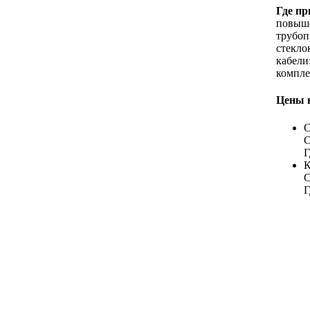
Где п
повыше
трубоп
стекло
кабели
компле
Цены 
С
С
Г
К
С
Г