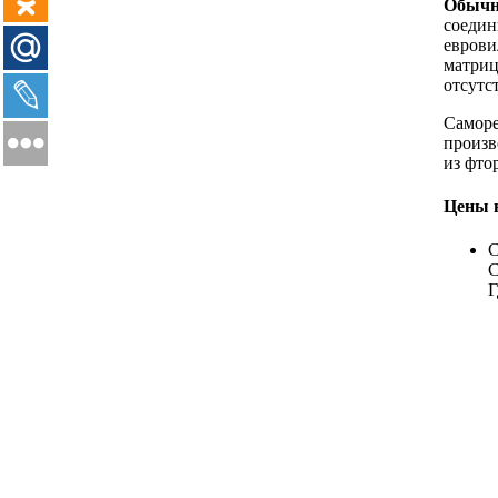
Обычн
соедин
еврови
матриц
отсутс
Саморе
произв
из фто
Цены н
С
С
Г