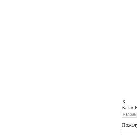
X
Как к 
Пожалу