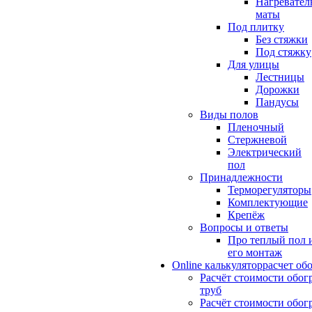
Нагревател
маты
Под плитку
Без стяжки
Под стяжку
Для улицы
Лестницы
Дорожки
Пандусы
Виды полов
Пленочный
Стержневой
Электрический
пол
Принадлежности
Терморегуляторы
Комплектующие
Крепёж
Вопросы и ответы
Про теплый пол 
его монтаж
Online калькулятор
расчет об
Расчёт стоимости обог
труб
Расчёт стоимости обог