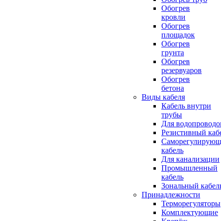
Обогрев
кровли
Обогрев
площадок
Обогрев
грунта
Обогрев
резервуаров
Обогрев
бетона
Виды кабеля
Кабель внутри
трубы
Для водопроводо
Резистивный каб
Саморегулирующ
кабель
Для канализации
Промышленный
кабель
Зональный кабел
Принадлежности
Терморегуляторы
Комплектующие