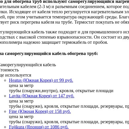
о для обогрева труб используют саморегулирующийся нагре
ительным кабелем (2-3 м) и разъемным соединением, которое под
лки. Исходящее от кабеля тепло регулируется нагревательным э
ей, при этом учитывается температура окружающей среды. Благ
твует риск перегрева кабеля на трубе. Термостат покупать не обя
гулирующийся кабель также подходит и для промышленного исп
одствах с высокой степенью взрывоопасности. Он состоит из дв
рополимера надежно защищает термокабель от пробоя.
а саморегулирующийся кабель обогрева труб:
аморегулирующийся кабель
тоимость
де используется
Heatus (Южная Корея) от 99 руб.
цена за метр
трубы (снаружи,внутри), кровля, открытые площади
Lavita (Южная Корея) от 147 руб.
цена за метр
трубы (снаружи), кровля, открытые площади, резервуары,
Fine (Южная Корея) от 158 руб.
цена за метр
трубы (снаружи), кровля, открытые площади, резервуары,
Fujikura (Япония) от 1086 руб.