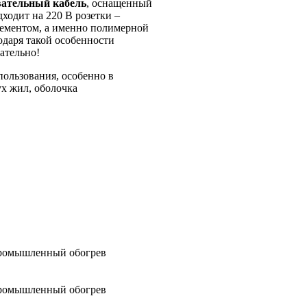
вательный кабель
, оснащенный
ходит на 220 B розетки –
лементом, а именно полимерной
одаря такой особенности
зательно!
ользования, особенно в
ух жил, оболочка
 промышленный обогрев
 промышленный обогрев