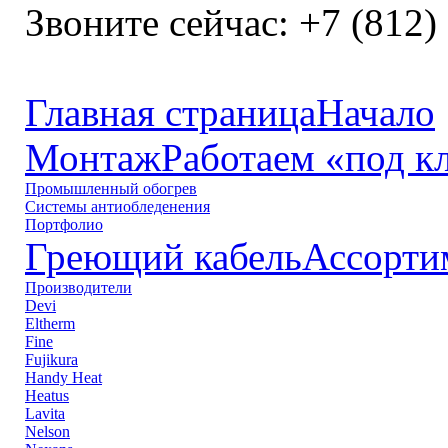
Звоните сейчас:
+7 (812)
Главная страница
Начало
Монтаж
Работаем «под к
Промышленный обогрев
Системы антиобледенения
Портфолио
Греющий кабель
Ассорти
Производители
Devi
Eltherm
Fine
Fujikura
Handy Heat
Heatus
Lavita
Nelson