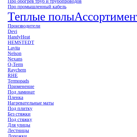
Про обогрев труб и трубопроводов
Про промышленный кабель
Теплые полы
Ассортимен
Производители
Devi
HandyHeat
HEMSTEDT
Lavita
Nelson
Nexans
Q-Term
Raychem
RHE
Termopads
Применение
Под ламинат
Пленка
Нагревательные маты
Под плитку
Без стяжки
Под стяжку
Для улицы
Лестницы
Дорожки