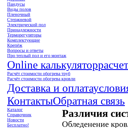
Пандусы
Виды полов
Пленочный
Стержневой
Электрический пол
Принадлежности
Терморегуляторы
Комплектующие
Крепёж
Вопросы и ответы
Про теплый пол и его монтаж
Online калькулятор
расче
Расчёт стоимости обогрева труб
Расчёт стоимости обогрева кровли
Доставка и оплата
услови
Контакты
Обратная связь
Каталог
Различия сис
Справочник
Новости
Обледенение кров
Бесплатно!