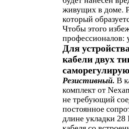
будет нанесен вре
живущих в доме. Р
который образует
Чтобы этого избе
профессионалов: 
Для устройств
кабели двух ти
саморегулиру
Резистивный.
В к
комплект от Nex
не требующий сое
постоянное сопро
длине укладки 28
кабеля со встрое