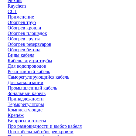
Nexans
Raychem
ССТ
Применение
Обогрев труб
Обогрев кровли
Обогрев площадок
Обогрев грунта
Обогрев резервуаров
Обогрев бетона
Виды кабеля
Кабель внутри трубы
Для водопроводов
Резистивный кабель
Саморегулирующийся кабель
Для канализации
Промышленный кабель
Зональный кабель
Принадлежности
Терморегуляторы
Комплектующие
Крепёж
Вопросы и ответы
Про разновидности и выбор кабеля
Про кабельный обогрев кровли