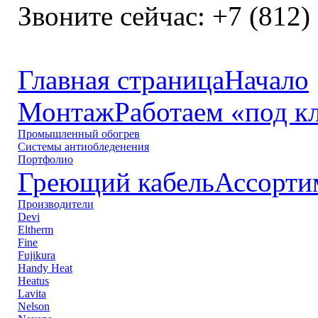
Звоните сейчас:
+7 (812)
Главная страница
Начало
Монтаж
Работаем «под к
Промышленный обогрев
Системы антиобледенения
Портфолио
Греющий кабель
Ассорти
Производители
Devi
Eltherm
Fine
Fujikura
Handy Heat
Heatus
Lavita
Nelson