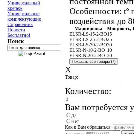
постоянной темп
Универсальный
крепеж
Особенности:
tº 
Универсальные
воздействия до 8
комплектующие
Справочник
Маркировка
Мощность, В
Новости
ELSR-LS-15-2-BO
15
Бесплатно!
ELSR-LS-25-2-BO
25
Поиск
ELSR-LS-30-2-BO
30
ELSR-N-10-2-BO
10
ELSR-N-20-2-BO
20
X
Товар:
Количество:
Вам потребуется 
Да
Нет
Как к Вам обращаться: