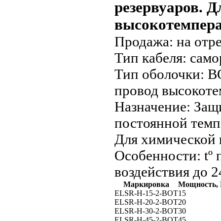
резервуаров. Д
высокотемпер
Продажа:
на отре
Тип кабеля:
само
Тип оболочки:
BO
провод высокоте
Назначение:
Защи
постоянной темпе
Для химической 
Особенности:
tº 
воздействия до 2
Маркировка
Мощность, 
ELSR-H-15-2-BOT
15
ELSR-H-20-2-BOT
20
ELSR-H-30-2-BOT
30
ELSR-H-45-2-BOT
45