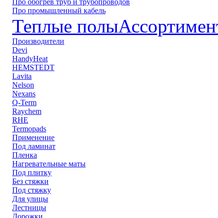
Про обогрев труб и трубопроводов
Про промышленный кабель
Теплые полы
Ассортимен
Производители
Devi
HandyHeat
HEMSTEDT
Lavita
Nelson
Nexans
Q-Term
Raychem
RHE
Termopads
Применение
Под ламинат
Пленка
Нагревательные маты
Под плитку
Без стяжки
Под стяжку
Для улицы
Лестницы
Дорожки