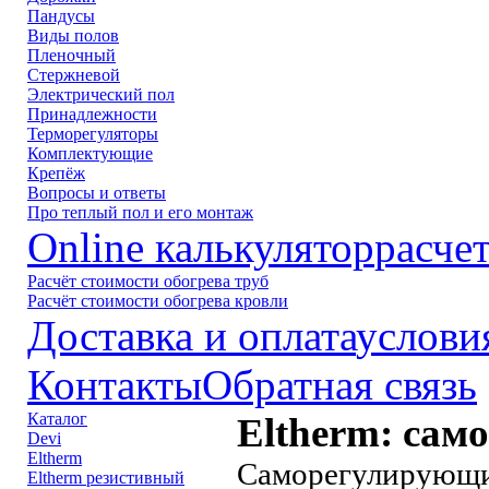
Пандусы
Виды полов
Пленочный
Стержневой
Электрический пол
Принадлежности
Терморегуляторы
Комплектующие
Крепёж
Вопросы и ответы
Про теплый пол и его монтаж
Online калькулятор
расче
Расчёт стоимости обогрева труб
Расчёт стоимости обогрева кровли
Доставка и оплата
услови
Контакты
Обратная связь
Каталог
Eltherm: сам
Devi
Eltherm
Саморегулирующи
Eltherm резистивный