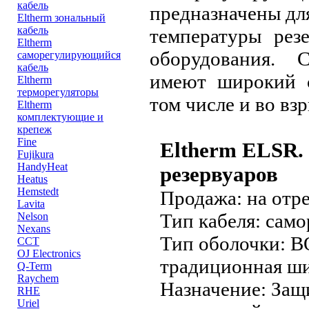
кабель
предназначены дл
Eltherm зональный
кабель
температуры рез
Eltherm
оборудования. 
саморегулирующийся
кабель
имеют широкий с
Eltherm
терморегуляторы
том числе и во вз
Eltherm
комплектующие и
крепеж
Fine
Eltherm ELSR. 
Fujikura
HandyHeat
резервуаров
Heatus
Hemstedt
Продажа:
на отре
Lavita
Тип кабеля:
само
Nelson
Nexans
Тип оболочки:
BO
ССТ
OJ Electronics
традиционная ш
Q-Term
Raychem
Назначение:
Защи
RHE
Uriel