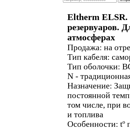
Eltherm ELSR. 
резервуаров. Д
атмосферах
Продажа:
на отре
Тип кабеля:
само
Тип оболочки:
BO
N - традиционна
Назначение:
Защи
постоянной темпе
том числе, при 
и топлива
Особенности:
tº 