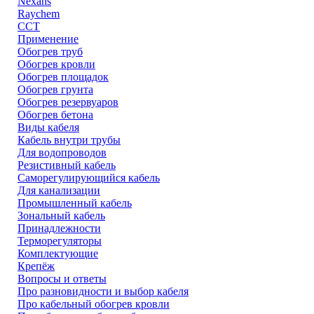
Nexans
Raychem
ССТ
Применение
Обогрев труб
Обогрев кровли
Обогрев площадок
Обогрев грунта
Обогрев резервуаров
Обогрев бетона
Виды кабеля
Кабель внутри трубы
Для водопроводов
Резистивный кабель
Саморегулирующийся кабель
Для канализации
Промышленный кабель
Зональный кабель
Принадлежности
Терморегуляторы
Комплектующие
Крепёж
Вопросы и ответы
Про разновидности и выбор кабеля
Про кабельный обогрев кровли